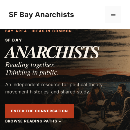
Skip
to
SF Bay Anarchists
Menu
content
BAY AREA · IDEAS IN COMMON
SF BAY
ANARCHISTS
Reading together.
Thinking in public.
An independent resource for political theory,
movement histories, and shared study.
ENTER THE CONVERSATION
BROWSE READING PATHS
↓