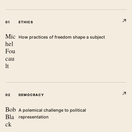
↗
01
ETHICS
Mic
How practices of freedom shape a subject
hel
Fou
cau
lt
↗
02
DEMOCRACY
Bob
A polemical challenge to political
Bla
representation
ck