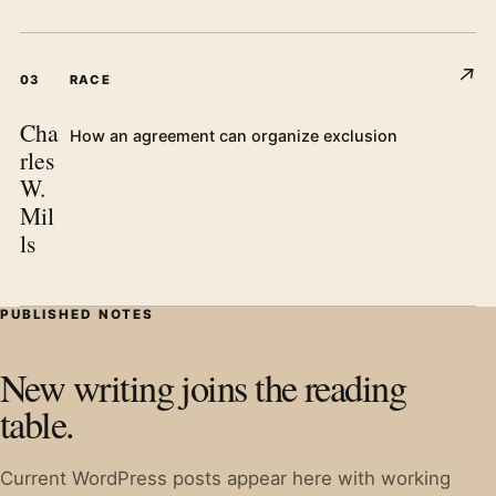
↗
03
RACE
Cha
How an agreement can organize exclusion
rles
W.
Mil
ls
PUBLISHED NOTES
New writing joins the reading
table.
Current WordPress posts appear here with working